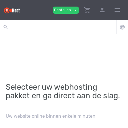
shopping_cart
person
menu
Bestellen
expand_more
search
language
Selecteer uw webhosting
pakket en ga direct aan de slag.
Uw website online binnen enkele minuten!