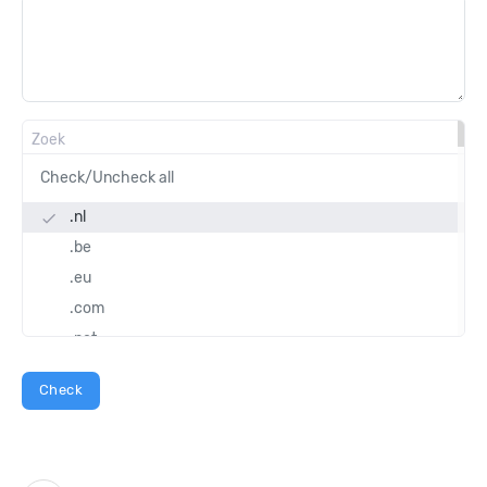
Check/Uncheck all
.nl
done
.be
.eu
.com
.net
.shop
.store
.nu
.co