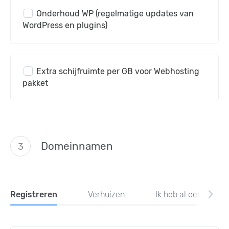
Onderhoud WP (regelmatige updates van
WordPress en plugins)
Extra schijfruimte per GB voor Webhosting
pakket
Domeinnamen
3
chevron_right
chevron_right
Registreren
Verhuizen
Ik heb al een domei