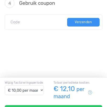
.xyz
Gebruik coupon
4
.online
.cloud
.email
Verzenden
.site
.amsterdam
.blog
.biz
.cd
.ch
.club
.cn
.company
Wijzig factureringsperiode
Totaal periodieke kosten:
€ 12,10
.de
per
.dk
maand
.es