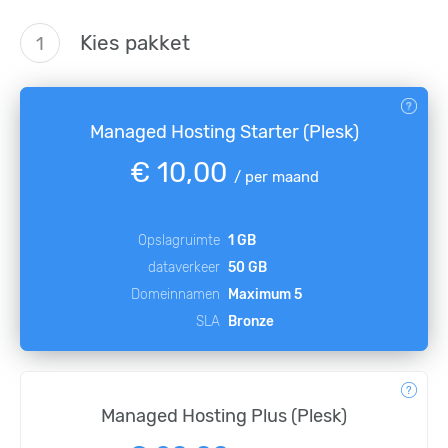
Kies pakket
1
Managed Hosting Starter (Plesk)
€ 10,00
/
per maand
Opslagruimte
1 GB
dataverkeer
50 GB
Domeinnamen
Maximum 5
SLA
Bronze
Managed Hosting Plus (Plesk)