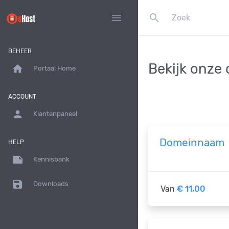
search
menu
BEHEER
Bekijk onze 
home
Portaal Home
ACCOUNT
person
Klantenpaneel
Domeinnaam
HELP
note
Kennisbank
save
Downloads
Van
€ 11,00