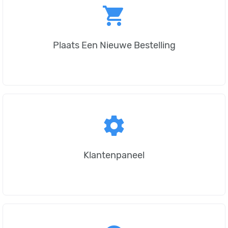
shopping_cart
Plaats Een Nieuwe Bestelling
settings
Klantenpaneel